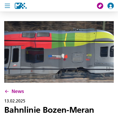
Crissa
Mi viac
Chertes de viac
U19 Pass
News
Servisc y cuntat
News
13.02.2025
Bahnlinie Bozen-Meran