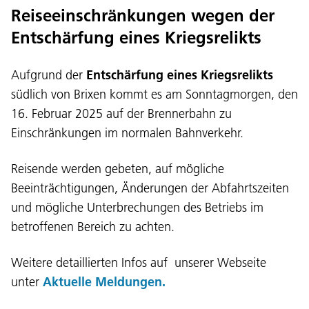
Reiseeinschränkungen wegen der
Entschärfung eines Kriegsrelikts
Aufgrund der
Entschärfung eines Kriegsrelikts
südlich von Brixen kommt es am Sonntagmorgen, den
Lingaz:
16. Februar 2025 auf der Brennerbahn zu
Einschränkungen im normalen Bahnverkehr.
DEU
ITA
LAD
ENG
Reisende werden gebeten, auf mögliche
Service Desk:
+39 0471 220880
Beeinträchtigungen, Änderungen der Abfahrtszeiten
Impressum
Privacy e Cookie Policy
und mögliche Unterbrechungen des Betriebs im
Cundizions de nuzeda
Reclamaziuns
Jobs
betroffenen Bereich zu achten.
Weitere detaillierten Infos auf unserer Webseite
unter
Aktuelle Meldungen.