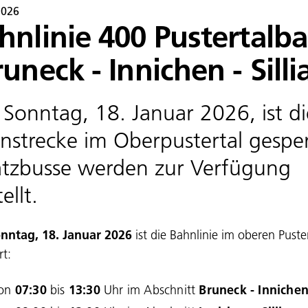
2026
hnlinie 400 Pustertalb
runeck - Innichen - Silli
Sonntag, 18. Januar 2026, ist di
nstrecke im Oberpustertal gesper
atzbusse werden zur Verfügung
ellt.
nntag, 18. Januar 2026
ist die Bahnlinie im oberen Puste
rt:
on
07:30
bis
13:30
Uhr im Abschnitt
Bruneck - Inniche