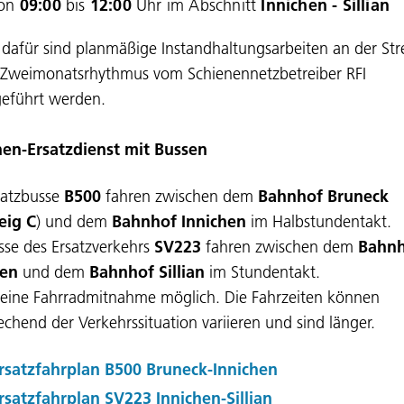
on
09:00
bis
12:00
Uhr im Abschnitt
Innichen - Sillian
dafür sind planmäßige Instandhaltungsarbeiten an der Str
 Zweimonatsrhythmus vom Schienennetzbetreiber RFI
eführt werden.
nen-Ersatzdienst mit Bussen
satzbusse
B500
fahren zwischen dem
Bahnhof Bruneck
eig C
) und dem
Bahnhof Innichen
im Halbstundentakt.
sse des Ersatzverkehrs
SV223
fahren zwischen dem
Bahn
hen
und dem
Bahnhof Sillian
im Stundentakt.
 keine Fahrradmitnahme möglich. Die Fahrzeiten können
echend der Verkehrssituation variieren und sind länger.
rsatzfahrplan B500 Bruneck-Innichen
rsatzfahrplan SV223 Innichen-Sillian