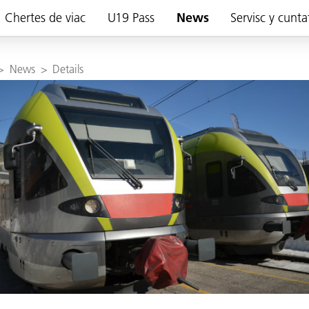
Chertes de viac
U19 Pass
News
Servisc y cunta
>
News
>
Details