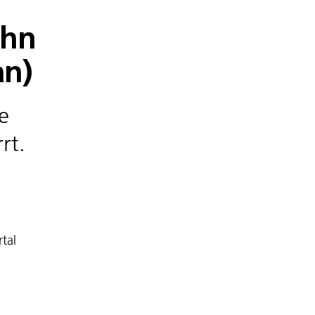
ahn
an)
e
rt.
rtal
n