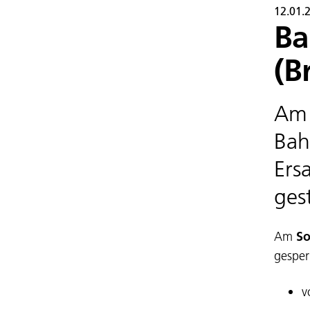
12.01.
Ba
(B
Am 
Bah
Ers
gest
Am
So
gesper
v