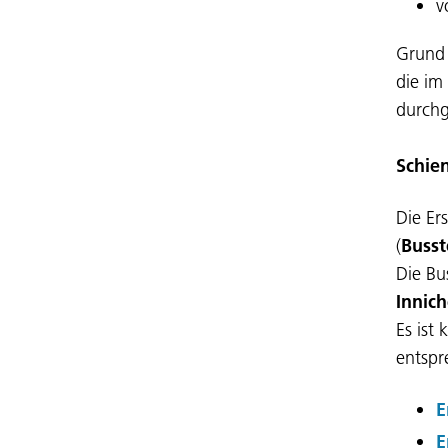
v
Grund 
die im
durchg
Schie
Die Er
(
Busst
Die Bu
Innic
Es ist
entspr
E
E