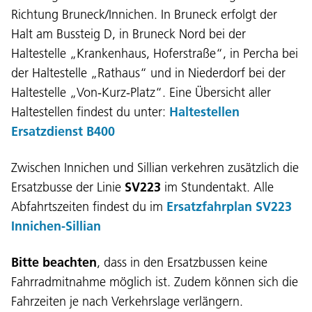
Richtung Bruneck/Innichen. In Bruneck erfolgt der
Halt am Bussteig D, in Bruneck Nord bei der
Haltestelle „Krankenhaus, Hoferstraße“, in Percha bei
der Haltestelle „Rathaus“ und in Niederdorf bei der
Haltestelle „Von-Kurz-Platz“. Eine Übersicht aller
Haltestellen findest du unter:
Haltestellen
Ersatzdienst B400
Zwischen Innichen und Sillian verkehren zusätzlich die
Language:
Ersatzbusse der Linie
SV223
im Stundentakt. Alle
Abfahrtszeiten findest du im
Ersatzfahrplan SV223
DEU
ITA
LAD
ENG
Innichen-Sillian
Service Desk:
+39 0471 220880
Bitte beachten
, dass in den Ersatzbussen keine
Legal notice
Privacy and cookie policy
Fahrradmitnahme möglich ist. Zudem können sich die
Terms of use
Complaints
Jobs
Fahrzeiten je nach Verkehrslage verlängern.