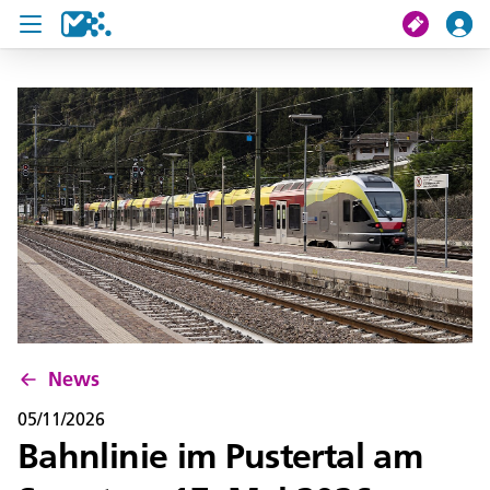
search
My journey
Tickets
U19 Pass
News
Contact us
News
05/11/2026
Bahnlinie im Pustertal am