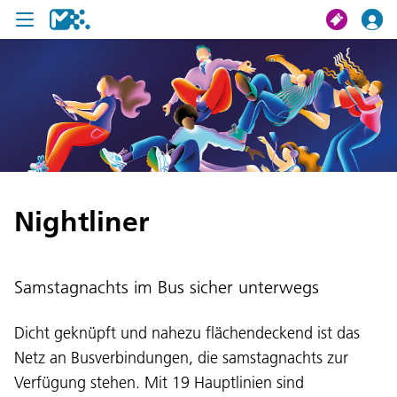
Suche
Meine Fahrt
Tickets
Nightliner
U19 Pass
News
Samstagnachts im Bus sicher unterwegs
Projekte
Dicht geknüpft und nahezu flächendeckend ist das
Service und Kontakt
Netz an Busverbindungen, die samstagnachts zur
Verfügung stehen. Mit 19 Hauptlinien sind