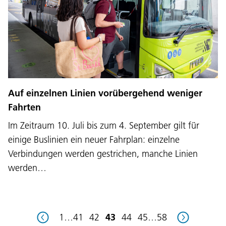
Sprache:
DEU
ITA
LAD
ENG
Auf einzelnen Linien vorübergehend weniger
Fahrten
Service Desk:
+39 0471 220880
Im Zeitraum 10. Juli bis zum 4. September gilt für
Impressum
Privacy und Cookie Policy
einige Buslinien ein neuer Fahrplan: einzelne
Nutzungsbedingungen
Beschwerden
Jobs
Verbindungen werden gestrichen, manche Linien
werden…
1
…
41
42
43
44
45
…
58