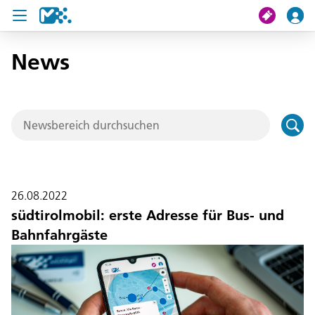
News
Suche
Meine Fahrt
Tickets
U19 Pass
26.08.2022
News
südtirolmobil: erste Adresse für Bus- und
Bahnfahrgäste
Projekte
Service und Kontakt