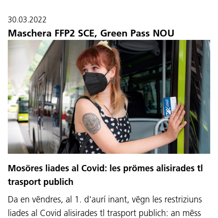
30.03.2022
Maschera FFP2 SCE, Green Pass NOU
Mosöres liades al Covid: les prömes alisirades tl
trasport publich
Da en vëndres, al 1. d'aurí inant, vëgn les restriziuns
liades al Covid alisirades tl trasport publich: an mëss