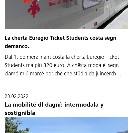
La cherta Euregio Ticket Students costa sëgn
demanco.
Dal 1. de merz inant costa la cherta Euregio Ticket
Students ma plü 320 euro. A chësta moda él sëgn
ciamó miú marcé por che che stüdia da jí incërch…
23.02.2022
La mobilité dl dagní: intermodala y
sostignibla