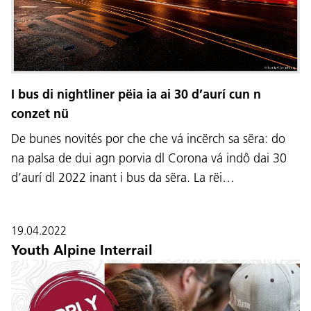
I bus di nightliner pëia ia ai 30 d’aurí cun n
conzet nü
De bunes novités por che che vá incërch sa sëra: do
na palsa de dui agn porvia dl Corona vá indô dai 30
d’aurí dl 2022 inant i bus da sëra. La rëi…
19.04.2022
Youth Alpine Interrail