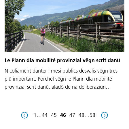
Lingaz:
DEU
ITA
LAD
ENG
Service Desk:
+39 0471 220880
Le Plann dla mobilité provinzial vëgn scrit danü
Impressum
Privacy e Cookie Policy
N coliamënt danter i mesi publics desvalis vëgn tres
Cundizions de nuzeda
Reclamaziuns
Jobs
plü important. Porchël vëgn le Plann dla mobilité
provinzial scrit danü, aladô de na deliberaziun…
1
…
44
45
46
47
48
…
58