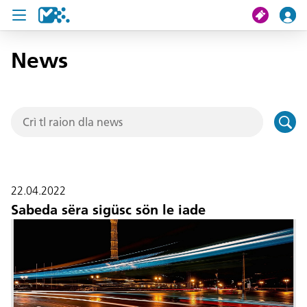
News
Crissa
Mi viac
Chertes de viac
U19 Pass
22.04.2022
News
Sabeda sëra sigüsc sön le iade
Servisc y cuntat