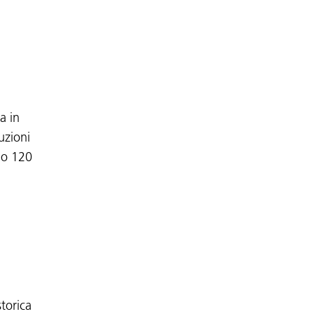
a in
uzioni
do 120
storica