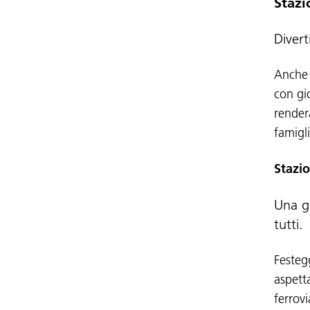
Stazi
Divert
Anche 
con gio
render
famigli
Stazio
Una gi
tutti.
Festegg
aspett
ferrovi