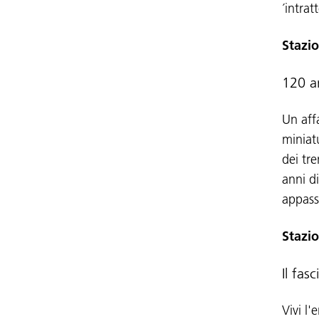
´intra
Stazio
120 an
Un affa
miniatu
dei tr
anni d
appassi
Stazio
Il fas
Vivi l'