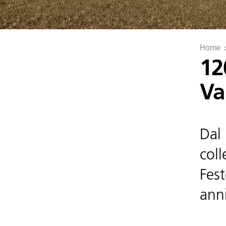
Home
12
Va
Dal 
coll
Fes
anni