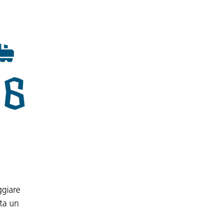
ggiare
tta un