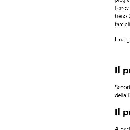
Ferrovi
treno 
famigli
Una gi
Il 
Scopri
della 
Il 
A part