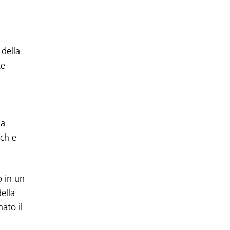
 della
te
la
ch e
 in un
della
ato il