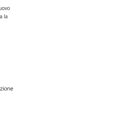
nuovo
a la
azione