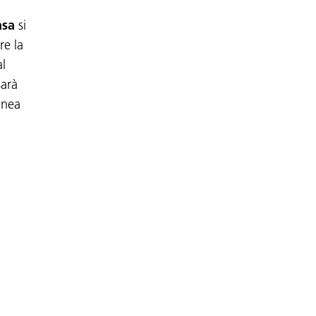
asa
si
re la
al
sarà
inea