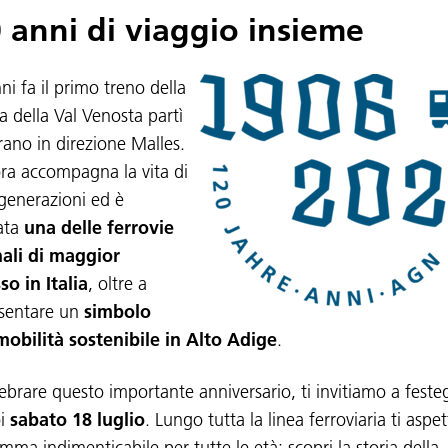
 anni di viaggio insieme
ni fa il primo treno della
a della Val Venosta partì
ano in direzione Malles.
ora accompagna la vita di
 generazioni ed è
ata
una delle ferrovie
ali di maggior
so in Italia
, oltre a
sentare un
simbolo
mobilità sostenibile in Alto Adige
.
lebrare questo importante anniversario, ti invitiamo a feste
oi
sabato 18 luglio
. Lungo tutta la linea ferroviaria ti aspe
mma indimenticabile per tutte le età: scopri la storia della