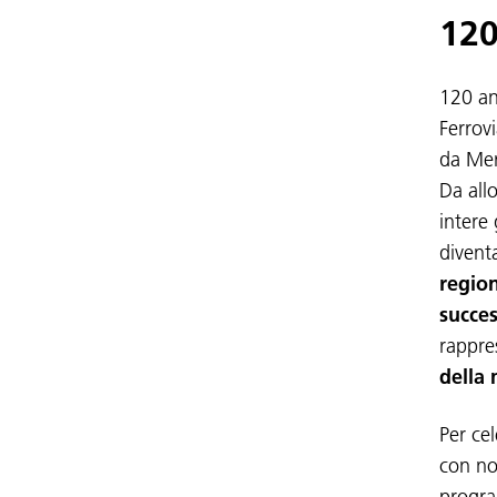
120
120 an
Ferrovi
da Mer
Da all
intere
divent
region
succes
rappre
della 
Per ce
con n
progra