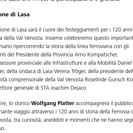
one di Lasa
ione di Lasa sarà il cuore dei festeggiamenti per i 120 anni
ia della Val Venosta. Insieme celebreremo questo importan
sario ripercorrendo la storia della linea ferroviaria con gli
enti del Presidente della Provincia Arno Kompatscher,
sessore provinciale alle Infrastrutture e alla Mobilità Daniel
er, della sindaca di Lasa Verena Tröger, della presidente del
tà comprensoriale della Val Venosta Roselinde Gunsch Ko
rettore generale di STA Joachim Dejaco.
ire, lo storico
Wolfgang Platter
accompagnerà il pubblico
nante viaggio attraverso i 120 anni di storia della Ferrovia 
nosta, tra curiosità, aneddoti e momenti che ne hanno segn
so.