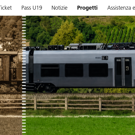
Ticket
Pass U19
Notizie
Progetti
Assistenza 