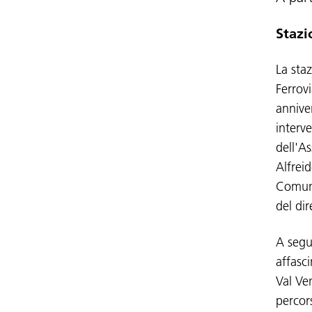
Stazi
La staz
Ferrov
anniver
interv
dell'As
Alfreid
Comuni
del di
A segu
affasci
Val Ve
percor