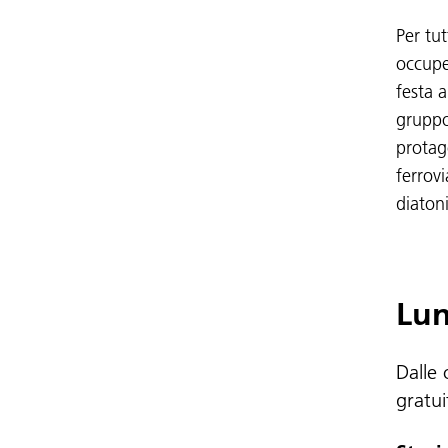
Per tut
occupe
festa 
grupp
protag
ferrov
diaton
Lun
Dalle
gratui