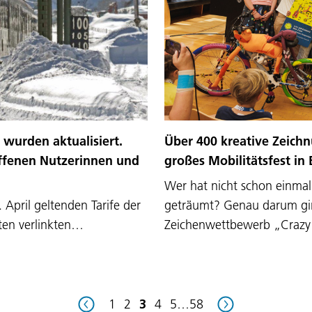
 wurden aktualisiert.
Über 400 kreative Zeich
offenen Nutzerinnen und
großes Mobilitätsfest in
Wer hat nicht schon einma
April geltenden Tarife der
geträumt? Genau darum gi
nten verlinkten…
Zeichenwettbewerb „Craz
1
2
3
4
5
…
58