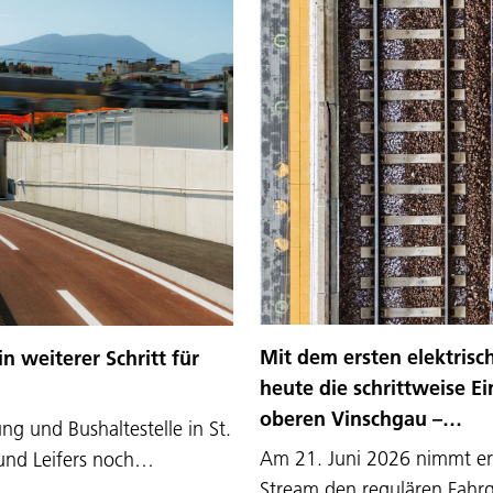
Mit dem ersten elektris
 weiterer Schritt für
heute die schrittweise E
oberen Vinschgau –…
ng und Bushaltestelle in St.
Am 21. Juni 2026 nimmt ers
 und Leifers noch…
Stream den regulären Fahrg