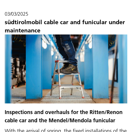
03/03/2025
südtirolmobil cable car and funicular under
maintenance
Language:
DEU
ITA
LAD
ENG
Inspections and overhauls for the Ritten/Renon
cable car and the Mendel/Mendola funicular
Service Desk:
+39 0471 220880
With the arrival of spring, the fixed installations of the
Legal notice
Privacy and cookie policy