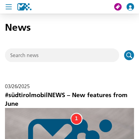
News
search
My journey
Tickets
U19 Pass
03/26/2025
News
#südtirolmobilNEWS – New features from
June
Contact us