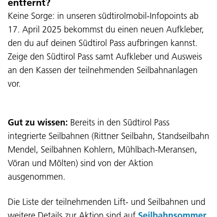
entfernt?
Keine Sorge: in unseren südtirolmobil-Infopoints ab
17. April 2025 bekommst du einen neuen Aufkleber,
den du auf deinen Südtirol Pass aufbringen kannst.
Zeige den Südtirol Pass samt Aufkleber und Ausweis
an den Kassen der teilnehmenden Seilbahnanlagen
vor.
Language:
Gut zu wissen:
Bereits in den Südtirol Pass
integrierte Seilbahnen (Rittner Seilbahn, Standseilbahn
DEU
ITA
LAD
ENG
Mendel, Seilbahnen Kohlern, Mühlbach-Meransen,
Vöran und Mölten) sind von der Aktion
Service Desk:
+39 0471 220880
ausgenommen.
Legal notice
Privacy and cookie policy
Terms of use
Complaints
Jobs
Die Liste der teilnehmenden Lift- und Seilbahnen und
weitere Details zur Aktion sind auf
Seilbahnsommer