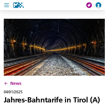
search
My journey
Tickets
U19 Pass
News
Contact us
News
04/01/2025
Jahres-Bahntarife in Tirol (A)