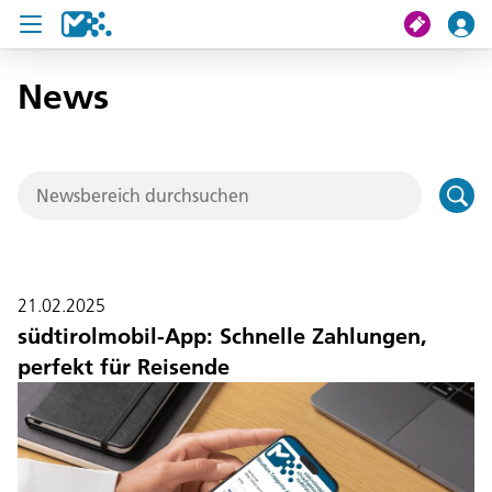
News
Suche
Meine Fahrt
Tickets
U19 Pass
21.02.2025
News
südtirolmobil-App: Schnelle Zahlungen,
perfekt für Reisende
Projekte
Service und Kontakt