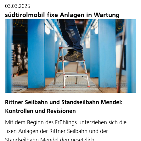
03.03.2025
südtirolmobil fixe Anlagen in Wartung
Sprache:
DEU
ITA
LAD
ENG
Rittner Seilbahn und Standseilbahn Mendel:
Kontrollen und Revisionen
Service Desk:
+39 0471 220880
Mit dem Beginn des Frühlings unterziehen sich die
Impressum
Privacy und Cookie Policy
fixen Anlagen der Rittner Seilbahn und der
Nutzungsbedingungen
Beschwerden
Jobs
Standseilbahn Mendel den gesetzlich