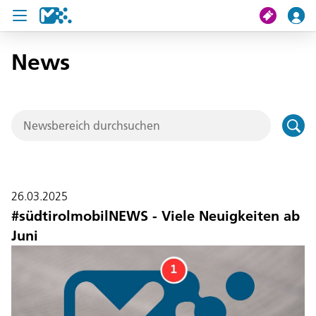
News
Suche
Meine Fahrt
Tickets
U19 Pass
26.03.2025
News
#südtirolmobilNEWS - Viele Neuigkeiten ab
Juni
Projekte
Service und Kontakt