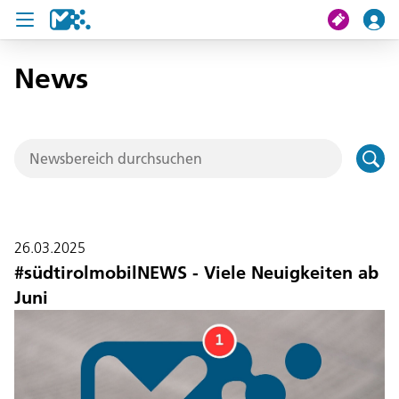
News
Suche
Meine Fahrt
Tickets
U19 Pass
26.03.2025
News
#südtirolmobilNEWS - Viele Neuigkeiten ab
Juni
Projekte
Service und Kontakt