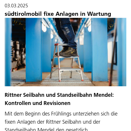
03.03.2025
südtirolmobil fixe Anlagen in Wartung
Sprache:
DEU
ITA
LAD
ENG
Rittner Seilbahn und Standseilbahn Mendel:
Kontrollen und Revisionen
Service Desk:
+39 0471 220880
Mit dem Beginn des Frühlings unterziehen sich die
Impressum
Privacy und Cookie Policy
fixen Anlagen der Rittner Seilbahn und der
Nutzungsbedingungen
Beschwerden
Jobs
Standseilbahn Mendel den gesetzlich