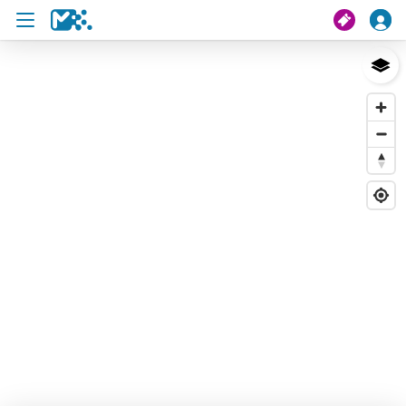
Suche
Meine Fahrt
Tickets
U19 Pass
News
Projekte
Service und Kontakt