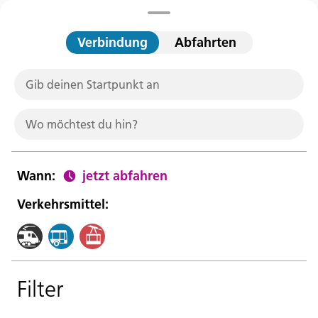
Verbindung
Abfahrten
Sprache:
DEU
ITA
LAD
ENG
Gib deinen Startpunkt an
Service Desk:
Wo möchtest du hin?
+39 0471 220880
Impressum
Privacy und Cookie Policy
Nutzungsbedingungen
Beschwerden
Wann
:
jetzt abfahren
Jobs
Verkehrsmittel:
Filter