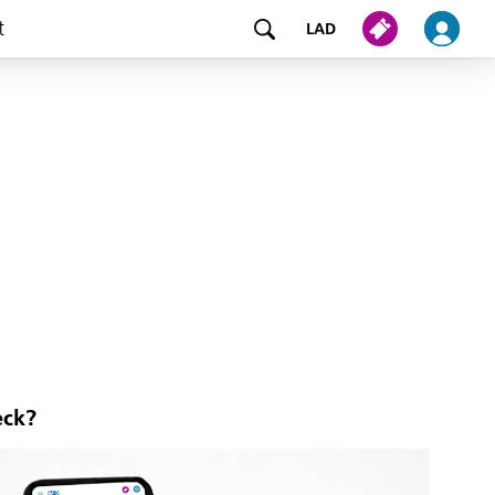
t
LAD
eck?