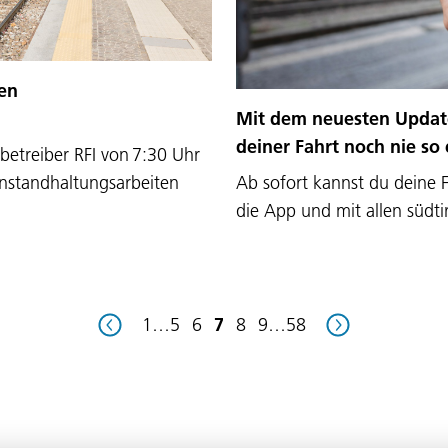
en
Mit dem neuesten Update
deiner Fahrt noch nie so 
etreiber RFI von 7:30 Uhr
Instandhaltungsarbeiten
Ab sofort kannst du deine 
die App und mit allen südt
1
…
5
6
7
8
9
…
58