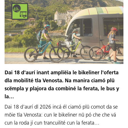
Dai 18 d'aurí inant ampliëia le bikeliner l'oferta
dla mobilité tla Venosta. Na manira ciamó plü
scëmpla y plajora da combiné la ferata, le bus y
la…
Dai 18 d'aurí dl 2026 incá él ciamó plü comot da se
möie tla Venosta: cun le bikeliner nü pó che che vá
cun la roda jí cun trancuilité cun la ferata…