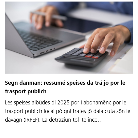
Lingaz:
DEU
ITA
LAD
ENG
Sëgn danman: ressumé spëises da trá jö por le
Service Desk:
+39 0471 220880
trasport publich
Impressum
Privacy e Cookie Policy
Les spëises albüdes dl 2025 por i abonamënc por le
Cundizions de nuzeda
Reclamaziuns
Jobs
trasport publich local pó gní trates jö dala cuta sön le
davagn (IRPEF). La detraziun tol ite ince…