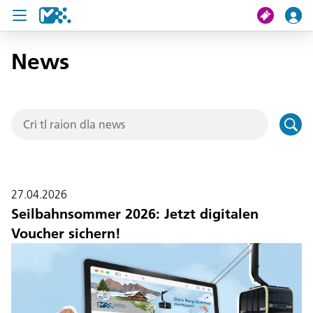
News
Crissa
Mi viac
Chertes de viac
U19 Pass
27.04.2026
News
Seilbahnsommer 2026: Jetzt digitalen
Voucher sichern!
Servisc y cuntat