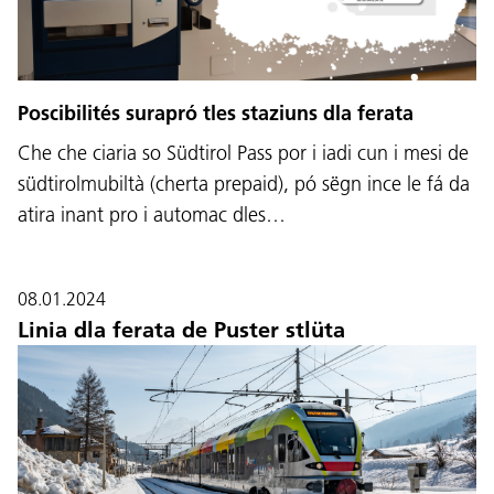
Poscibilités surapró tles staziuns dla ferata
Che che ciaria so Südtirol Pass por i iadi cun i mesi de
südtirolmubiltà (cherta prepaid), pó sëgn ince le fá da
atira inant pro i automac dles…
08.01.2024
Linia dla ferata de Puster stlüta