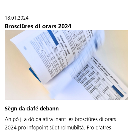
18.01.2024
Brosciüres di orars 2024
Sëgn da ciafé debann
An pó jí a dó da atira inant les brosciüres di orars
2024 pro Infopoint südtirolmubiltà. Pro d'atres