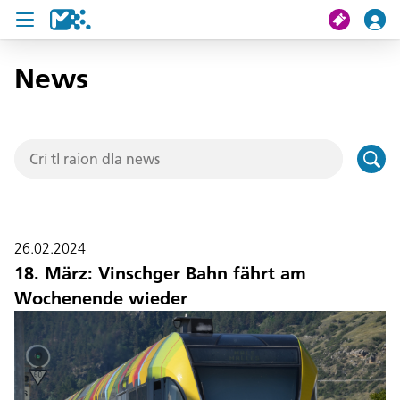
News
Crissa
Mi viac
Chertes de viac
U19 Pass
26.02.2024
News
18. März: Vinschger Bahn fährt am
Wochenende wieder
Servisc y cuntat