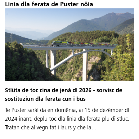
Linia dla ferata de Puster nöia
Stlüta de toc cina de jená dl 2026 - sorvisc de
sostituziun dla ferata cun i bus
Te Puster sarál da en domënia, ai 15 de dezëmber dl
2024 inant, deplü toc dla linia dla ferata plü dî stlüc.
Tratan che al vëgn fat i laurs y che la…