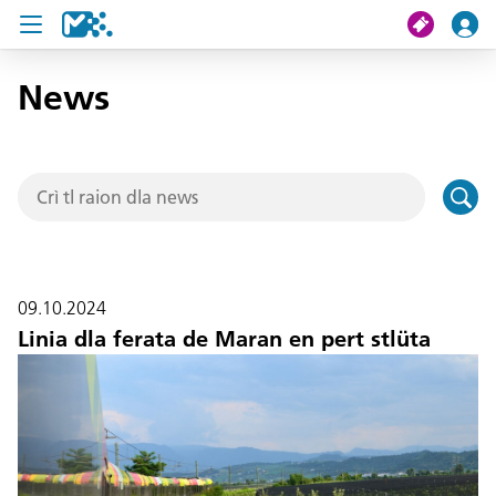
News
Crissa
Mi viac
Chertes de viac
U19 Pass
09.10.2024
News
Linia dla ferata de Maran en pert stlüta
Servisc y cuntat