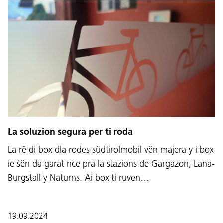
La soluzion segura per ti roda
La rë di box dla rodes südtirolmobil vën majera y i box
ie śën da garat nce pra la stazions de Gargazon, Lana-
Burgstall y Naturns. Ai box ti ruven…
19.09.2024