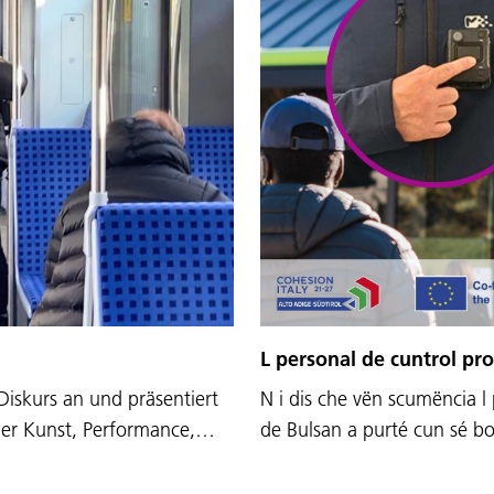
n
L personal de cuntrol pr
Diskurs an und präsentiert
N i dis che vën scumëncia l 
nder Kunst, Performance,…
de Bulsan a purté cun sé b