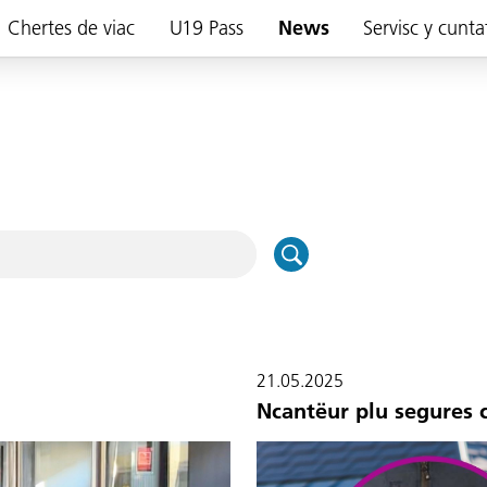
Chertes de viac
U19 Pass
News
Servisc y cunta
21.05.2025
Ncantëur plu segures 