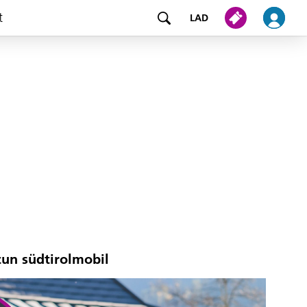
t
LAD
cun südtirolmobil