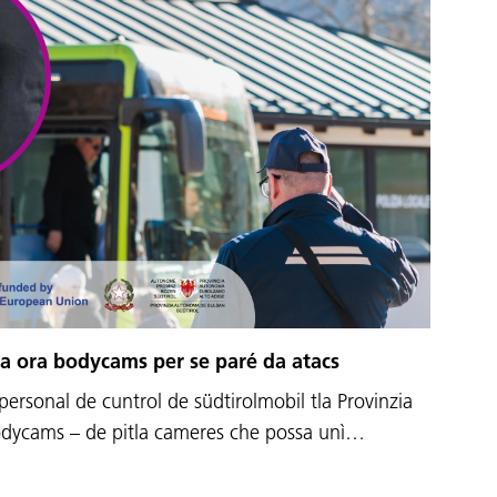
oa ora bodycams per se paré da atacs
personal de cuntrol de südtirolmobil tla Provinzia
odycams – de pitla cameres che possa unì…