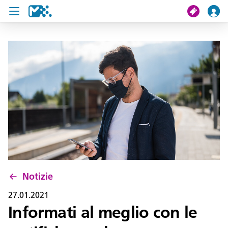
Cerca
Il mio viaggio
Ticket
Pass U19
Notizie
Progetti
Notizie
Assistenza e contatto
27.01.2021
Informati al meglio con le