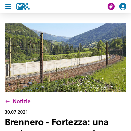
Cerca
Il mio viaggio
Ticket
Pass U19
Notizie
Progetti
Notizie
Assistenza e contatto
30.07.2021
Brennero - Fortezza: una