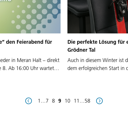
e“ den Feierabend für
Die perfekte Lösung für 
Grödner Tal
der in Meran Halt – direkt
Auch in diesem Winter ist 
ße 8. Ab 16:00 Uhr wartet…
dem erfolgreichen Start in
1
…
7
8
9
10
11
…
58