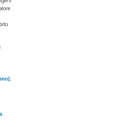
lgerti
alore
bito
i
rano)
;
a
.