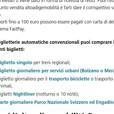
 elevati ti viene dato in forma di ricevuta di resto. Puoi rivo
nto vendita altoadigemobilità e farti dare il corrispettivo v
.
porti fino a 100 euro possono essere pagati con carta di de
stema FastPay.
iglietterie automatiche convenzionali puoi comprare 
ti biglietti:
iglietto singolo
per treni regionali;
iglietto giornaliero per servizi urbani (Bolzano o Me
iglietto giornaliero per il
trasporto biciclette
o trasporto
nimali;
iglietti
Nightliner
(notturno o 10 notti);
arte giornaliere Parco Nazionale Svizzero ed Engadin