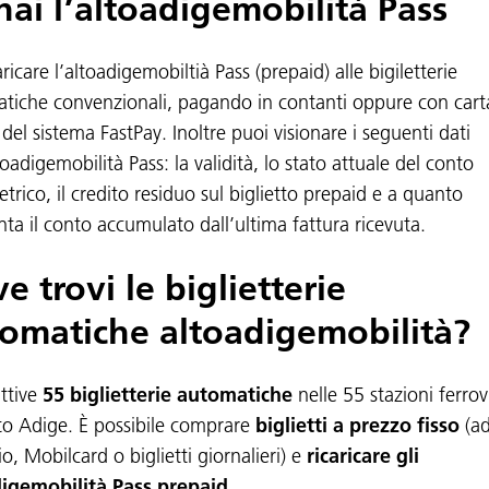
hai l’altoadigemobilità Pass
ricare l’altoadigemobiltià Pass (prepaid) alle bigiletterie
tiche convenzionali, pagando in contanti oppure con cart
del sistema FastPay. Inoltre puoi visionare i seguenti dati
toadigemobilità Pass: la validità, lo stato attuale del conto
trico, il credito residuo sul biglietto prepaid e a quanto
a il conto accumulato dall’ultima fattura ricevuta.
e trovi le biglietterie
omatiche altoadigemobilità?
ttive
55 biglietterie automatiche
nelle 55 stazioni ferrov
lto Adige. È possibile comprare
biglietti a prezzo fisso
(a
, Mobilcard o biglietti giornalieri) e
ricaricare gli
igemobilità Pass prepaid.