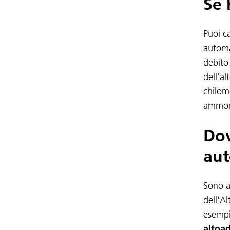
Se 
Puoi ca
automa
debito 
dell’al
chilome
ammont
Dov
aut
Sono a
dell'A
esempio
altoad