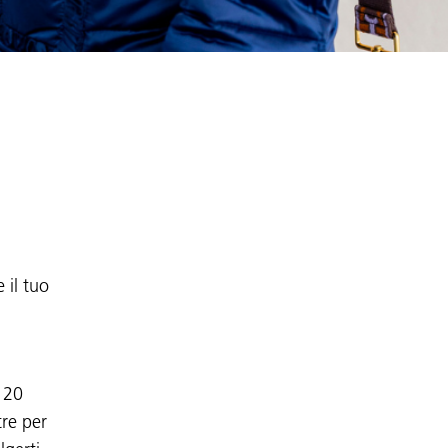
 il tuo
e 20
tre per