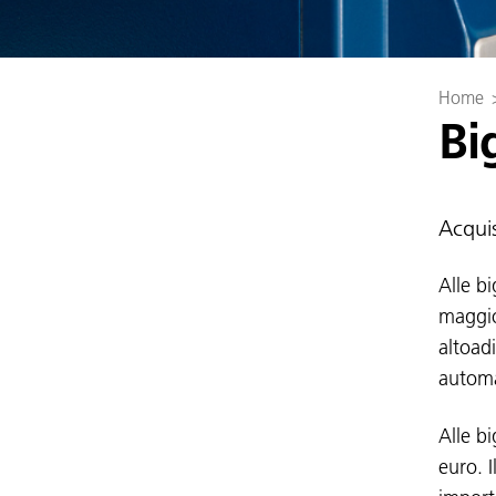
Home
Bi
Acquis
Alle b
maggior
altoadi
automa
Alle b
euro. I