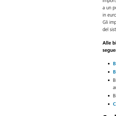
importi
a un pu
in euro
Gli im
del si
Alle b
seguen
B
B
B
a
B
C