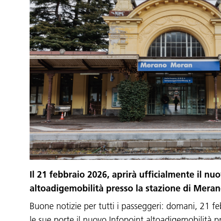
Il 21 febbraio 2026, aprirà ufficialmente il nu
altoadigemobilità presso la stazione di Meran
Buone notizie per tutti i passeggeri: domani, 21 fe
le sue porte il nuovo Infopoint altoadigemobilità 