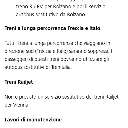
treno R / RV per Bolzano e poi il servizio
autobus sostitutivo da Bolzano.
Treni a lunga percorrenza Freccia e Italo
Tutti i treni a lunga percorrenza che viaggiano in
direzione sud (Freccia e Italo) saranno soppressi. I
passeggeri di questi treni dovranno utilizzare gli
autobus sostitutivi di Trenitalia.
Treni Railjet
Lingua:
Non è previsto un servizio sostitutivo dei treni Railjet
per Vienna.
DEU
ITA
LAD
ENG
Lavori di manutenzione
Service Desk:
+39 0471 220880