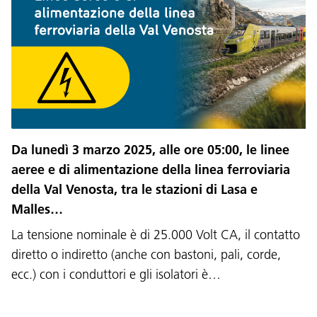
Da lunedì 3 marzo 2025, alle ore 05:00, le linee
Lingua:
aeree e di alimentazione della linea ferroviaria
DEU
ITA
LAD
ENG
della Val Venosta, tra le stazioni di Lasa e
Malles…
Service Desk:
+39 0471 220880
La tensione nominale è di 25.000 Volt CA, il contatto
Impressum
Privacy e cookie policy
Termini e condizioni d'uso
Reclami
Jobs
diretto o indiretto (anche con bastoni, pali, corde,
ecc.) con i conduttori e gli isolatori è…