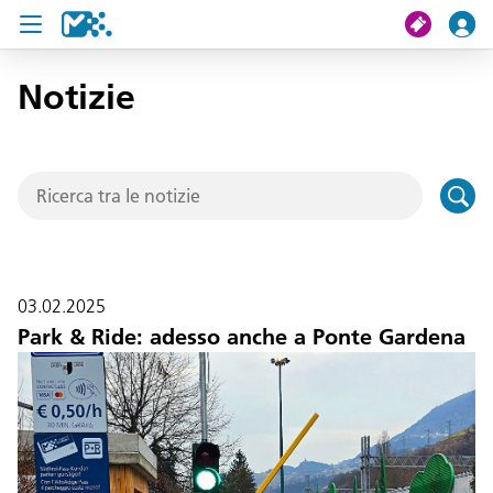
Notizie
Cerca
Il mio viaggio
Ticket
Pass U19
03.02.2025
Notizie
Park & Ride: adesso anche a Ponte Gardena
Progetti
Assistenza e contatto