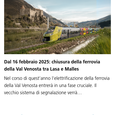
Lingua:
DEU
ITA
LAD
ENG
Dal 16 febbraio 2025: chiusura della ferrovia
della Val Venosta tra Lasa e Malles
Service Desk:
+39 0471 220880
Nel corso di quest'anno l'elettrificazione della ferrovia
Impressum
Privacy e cookie policy
Termini e condizioni d'uso
Reclami
Jobs
della Val Venosta entrerà in una fase cruciale. Il
vecchio sistema di segnalazione verrà…