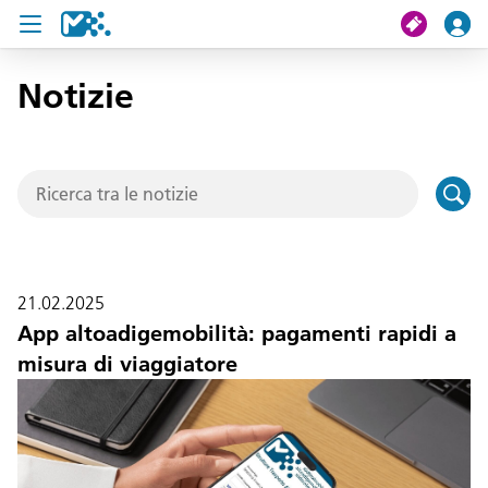
Notizie
Cerca
Il mio viaggio
Ticket
Pass U19
21.02.2025
Notizie
App altoadigemobilità: pagamenti rapidi a
misura di viaggiatore
Progetti
Assistenza e contatto