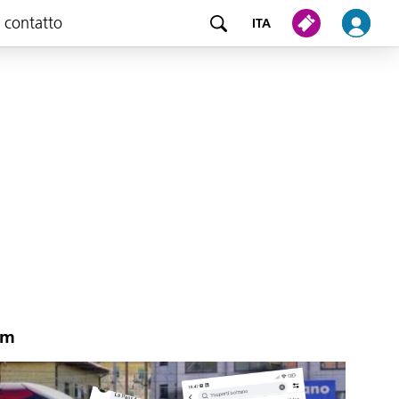
e contatto
ITA
am