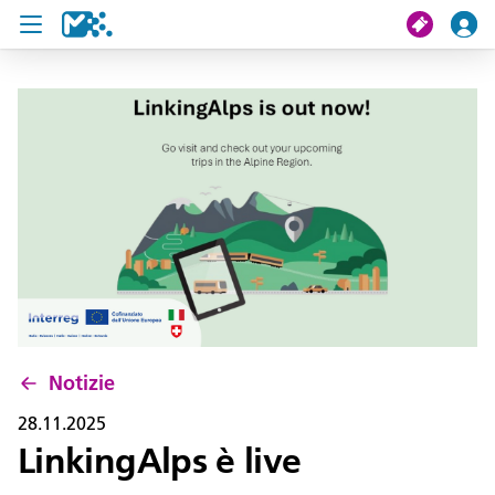
Cerca
Il mio viaggio
Ticket
Pass U19
Notizie
Progetti
Notizie
Assistenza e contatto
28.11.2025
LinkingAlps è live