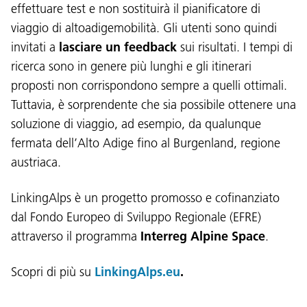
effettuare test e non sostituirà il pianificatore di
viaggio di altoadigemobilità. Gli utenti sono quindi
invitati a
lasciare un feedback
sui risultati. I tempi di
ricerca sono in genere più lunghi e gli itinerari
proposti non corrispondono sempre a quelli ottimali.
Tuttavia, è sorprendente che sia possibile ottenere una
Lingua:
soluzione di viaggio, ad esempio, da qualunque
DEU
ITA
LAD
ENG
fermata dell’Alto Adige fino al Burgenland, regione
austriaca.
Service Desk:
+39 0471 220880
LinkingAlps è un progetto promosso e cofinanziato
Impressum
Privacy e cookie policy
Termini e condizioni d'uso
Reclami
Jobs
dal Fondo Europeo di Sviluppo Regionale (EFRE)
attraverso il programma
Interreg Alpine Space
.
Scopri di più su
LinkingAlps.eu
.