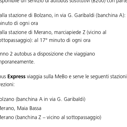
sponibile un servizio di autobus sostitutivi (B200) con part
alla stazione di Bolzano, in via G. Garibaldi (banchina A): 
inuto di ogni ora
alla stazione di Merano, marciapiede Z (vicino al
ottopassaggio): al 17° minuto di ogni ora
anno 2 autobus a disposizione che viaggiano
mporaneamente.
bus
Express
viaggia sulla MeBo e serve le seguenti stazioni
ezioni:
olzano (banchina A in via G. Garibaldi)
erano, Maia Bassa
erano (banchina Z – vicino al sottopassaggio)