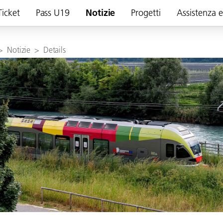
Ticket
Pass U19
Notizie
Progetti
Assistenza 
>
Notizie
>
Details