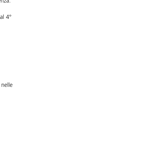
enza:
al 4°
 nelle