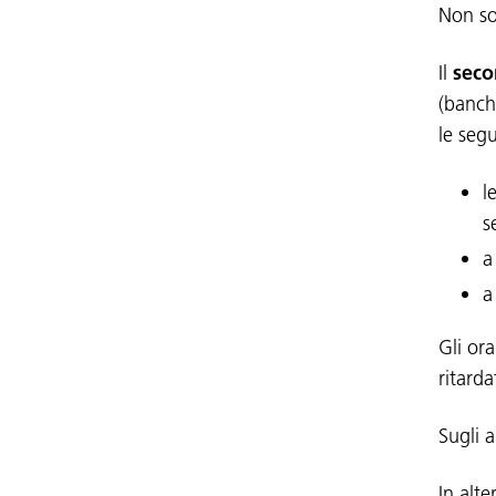
Non so
Il
seco
(banch
le seg
l
s
a
a
Gli or
ritard
Sugli a
In alt