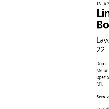
18.10.
Li
Bo
Lav
22.
Domeni
Merano
ispezi
RFI.
Serviz