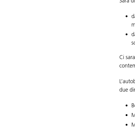
Sarà di
d
m
d
s
Ci sar
conte
L’auto
due dir
B
M
M