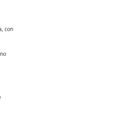
a, con
ono
e
o.