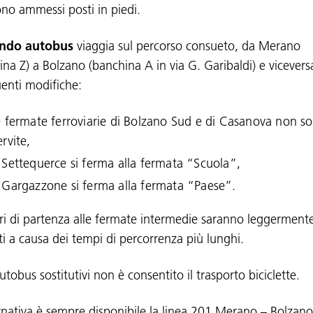
no ammessi posti in piedi.
ndo autobus
viaggia sul percorso consueto, da Merano
ina Z) a Bolzano (banchina A in via G. Garibaldi) e vicevers
uenti modifiche:
e fermate ferroviarie di Bolzano Sud e di Casanova non s
ervite,
 Settequerce si ferma alla fermata “Scuola”,
 Gargazzone si ferma alla fermata “Paese”.
ari di partenza alle fermate intermedie saranno leggerment
ati a causa dei tempi di percorrenza più lunghi.
utobus sostitutivi non è consentito il trasporto biciclette.
ernativa è sempre disponibile la linea 201 Merano – Bolzan