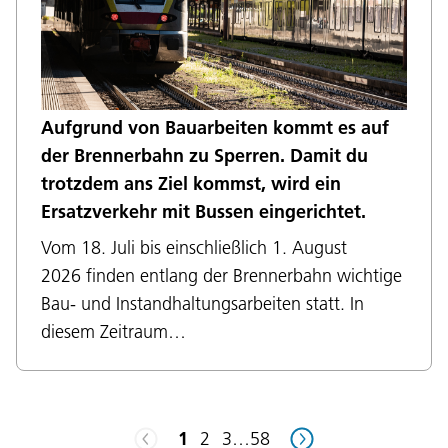
Aufgrund von Bauarbeiten kommt es auf
der Brennerbahn zu Sperren. Damit du
Language:
trotzdem ans Ziel kommst, wird ein
DEU
ITA
LAD
ENG
Ersatzverkehr mit Bussen eingerichtet.
Vom 18. Juli bis einschließlich 1. August
Service Desk:
+39 0471 220880
2026 finden entlang der Brennerbahn wichtige
Legal notice
Privacy and cookie policy
Bau- und Instandhaltungsarbeiten statt. In
Terms of use
Complaints
Jobs
diesem Zeitraum…
1
2
3
…
58