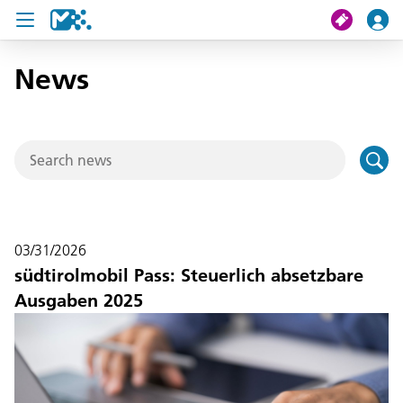
News
search
My journey
Tickets
U19 Pass
03/31/2026
News
südtirolmobil Pass: Steuerlich absetzbare
Ausgaben 2025
Contact us