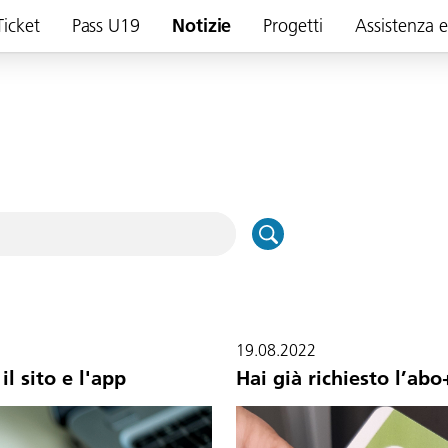
Ticket
Pass U19
Notizie
Progetti
Assistenza 
19.08.2022
l sito e l'app
Hai già richiesto l’abo