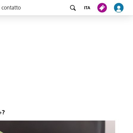
e contatto
ITA
+?