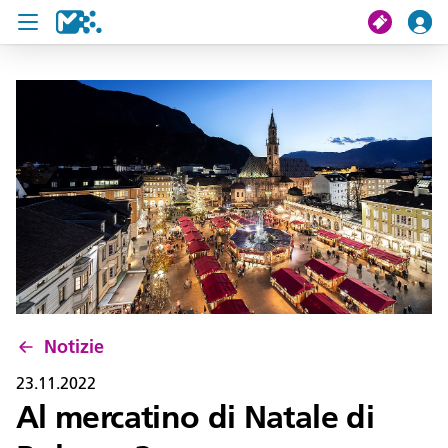
Cerca
Il mio viaggio
Ticket
Pass U19
Notizie
Progetti
Notizie
Assistenza e contatto
23.11.2022
Al mercatino di Natale di