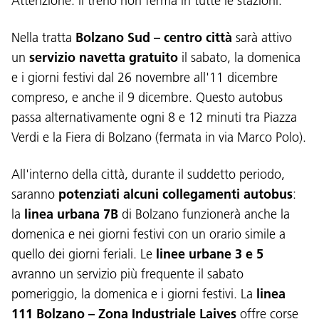
Attenzione: il treno non ferma in tutte le stazioni.
Nella tratta
Bolzano Sud – centro città
sarà attivo
un
servizio navetta gratuito
il sabato, la domenica
e i giorni festivi dal 26 novembre all'11 dicembre
compreso, e anche il 9 dicembre. Questo autobus
passa alternativamente ogni 8 e 12 minuti tra Piazza
Verdi e la Fiera di Bolzano (fermata in via Marco Polo).
All'interno della città, durante il suddetto periodo,
saranno
potenziati alcuni collegamenti autobus
:
la
linea urbana 7B
di Bolzano funzionerà anche la
Lingua:
domenica e nei giorni festivi con un orario simile a
DEU
ITA
LAD
ENG
quello dei giorni feriali. Le
linee urbane 3 e 5
avranno un servizio più frequente il sabato
Service Desk:
+39 0471 220880
pomeriggio, la domenica e i giorni festivi. La
linea
Impressum
Privacy e cookie policy
111 Bolzano – Zona Industriale Laives
offre corse
Termini e condizioni d'uso
Reclami
Jobs