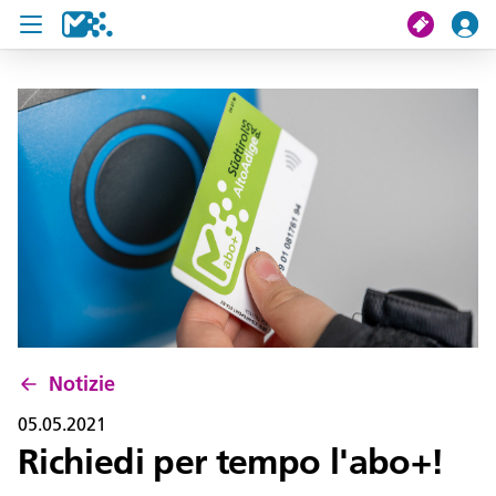
Cerca
Il mio viaggio
Ticket
Pass U19
Notizie
Progetti
Notizie
Assistenza e contatto
05.05.2021
Richiedi per tempo l'abo+!