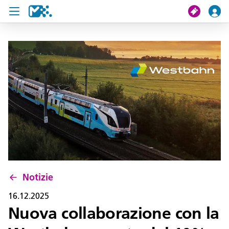
Cerca
Il mio viaggio
Ticket
Pass U19
Notizie
Progetti
Notizie
Assistenza e contatto
16.12.2025
Nuova collaborazione con la