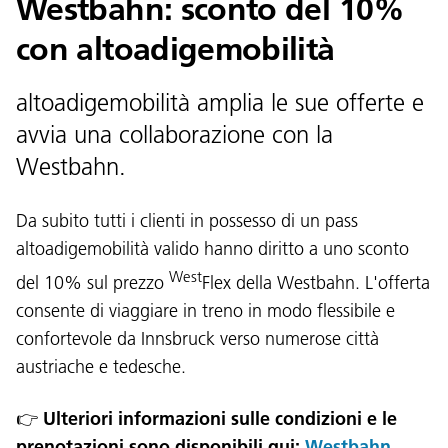
Westbahn: sconto del 10%
con altoadigemobilità
altoadigemobilità amplia le sue offerte e
avvia una collaborazione con la
Westbahn.
Lingua:
DEU
ITA
LAD
ENG
Da subito tutti i clienti in possesso di un pass
altoadigemobilità valido hanno diritto a uno sconto
Service Desk:
+39 0471 220880
West
del 10% sul prezzo
Flex della Westbahn. L'offerta
Impressum
Privacy e cookie policy
consente di viaggiare in treno in modo flessibile e
Termini e condizioni d'uso
Reclami
Jobs
confortevole da Innsbruck verso numerose città
austriache e tedesche.
👉
Ulteriori informazioni sulle condizioni e le
prenotazioni sono disponibili qui:
Westbahn