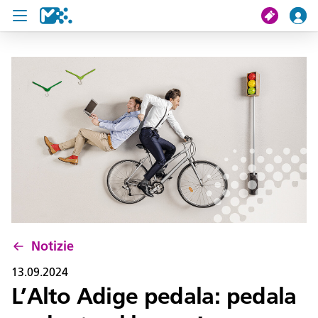
Cerca
Il mio viaggio
Ticket
Pass U19
Notizie
Progetti
Notizie
Assistenza e contatto
13.09.2024
L’Alto Adige pedala: pedala