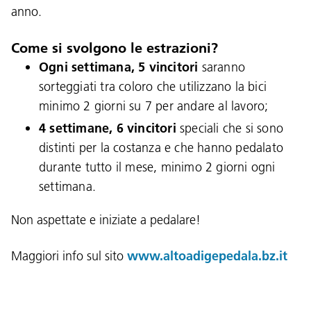
anno.
Come si svolgono le estrazioni?
Ogni settimana, 5 vincitori
saranno
sorteggiati tra coloro che utilizzano la bici
Lingua:
minimo 2 giorni su 7 per andare al lavoro;
DEU
ITA
LAD
ENG
4 settimane, 6 vincitori
speciali che si sono
distinti per la costanza e che hanno pedalato
Service Desk:
+39 0471 220880
durante tutto il mese, minimo 2 giorni ogni
Impressum
Privacy e cookie policy
settimana.
Termini e condizioni d'uso
Reclami
Jobs
Non aspettate e iniziate a pedalare!
Maggiori info sul sito
www.altoadigepedala.bz.it