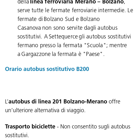
della
linea ferroviaria Merano – Bolzano
,
serve tutte le fermate ferroviarie intermedie. Le
fermate di Bolzano Sud e Bolzano
Casanova non sono servite dagli autobus
sostitutivi. A Settequerce gli autobus sostitutivi
fermano presso la fermata "Scuola"; mentre
a Gargazzone la fermata è "Paese".
Orario autobus sostitutivo B200
Lingua:
DEU
ITA
LAD
ENG
L’
autobus di linea 201 Bolzano-Merano
offre
un’ulteriore alternativa di viaggio.
Service Desk:
+39 0471 220880
Impressum
Privacy e cookie policy
Termini e condizioni d'uso
Reclami
Jobs
Trasporto biciclette
-
Non consentito sugli autobus
sostitutivi.