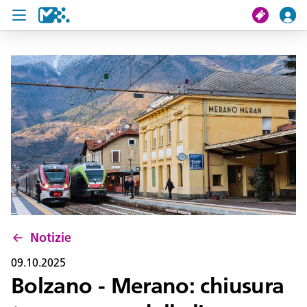
Cerca
Il mio viaggio
Ticket
Pass U19
Notizie
Progetti
Notizie
Assistenza e contatto
09.10.2025
Bolzano - Merano: chiusura