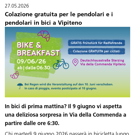
27.05.2026
Colazione gratuita per le pendolari e i
pendolari in bici a Vipiteno
Lingua:
In bici di prima mattina? Il 9 giugno vi aspetta
DEU
ITA
LAD
ENG
una deliziosa sorpresa in Via della Commenda a
partire dalle ore 6:30.
Service Desk:
+39 0471 220880
Chi martedì 9 giugno 2026 passerà in bicicletta lungo
Impressum
Privacy e cookie policy