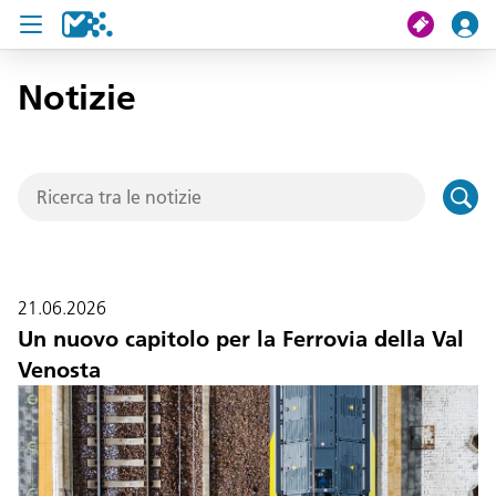
Notizie
Cerca
Il mio viaggio
Ticket
Pass U19
21.06.2026
Notizie
Un nuovo capitolo per la Ferrovia della Val
Venosta
Progetti
Assistenza e contatto