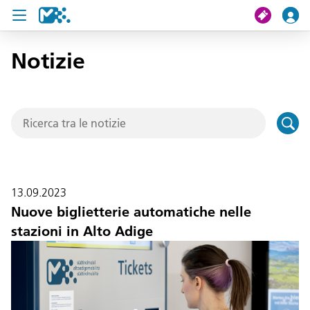
Notizie
Cerca
Il mio viaggio
Ticket
Pass U19
13.09.2023
Notizie
Nuove biglietterie automatiche nelle
stazioni in Alto Adige
Progetti
Assistenza e contatto