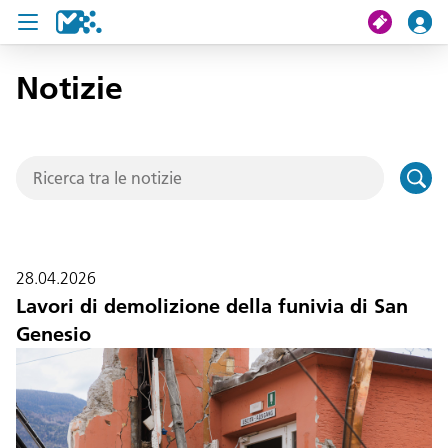
Notizie
Cerca
Il mio viaggio
Ticket
Pass U19
28.04.2026
Notizie
Lavori di demolizione della funivia di San
Genesio
Progetti
Assistenza e contatto