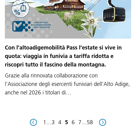
Lingua:
Con l’altoadigemobilità Pass l’estate si vive in
DEU
ITA
LAD
ENG
quota: viaggia in funivia a tariffa ridotta e
riscopri tutto il fascino della montagna.
Service Desk:
+39 0471 220880
Grazie alla rinnovata collaborazione con
Impressum
Privacy e cookie policy
Termini e condizioni d'uso
Reclami
Jobs
l’Associazione degli esercenti funiviari dell’Alto Adige,
anche nel 2026 i titolari di…
1
…
3
4
5
6
7
…
58