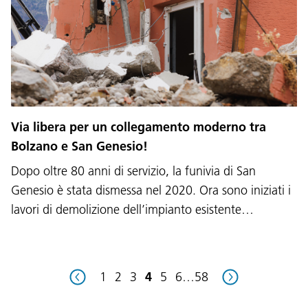
Lingua:
DEU
ITA
LAD
ENG
Via libera per un collegamento moderno tra
Bolzano e San Genesio!
Service Desk:
+39 0471 220880
Dopo oltre 80 anni di servizio, la funivia di San
Impressum
Privacy e cookie policy
Termini e condizioni d'uso
Reclami
Jobs
Genesio è stata dismessa nel 2020. Ora sono iniziati i
lavori di demolizione dell’impianto esistente…
1
2
3
4
5
6
…
58