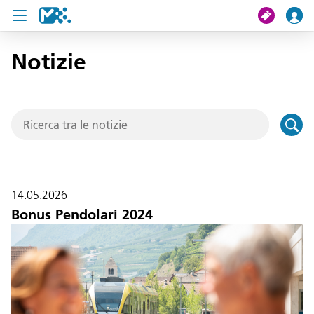
Notizie
Cerca
Il mio viaggio
Ticket
Pass U19
14.05.2026
Notizie
Bonus Pendolari 2024
Progetti
Assistenza e contatto