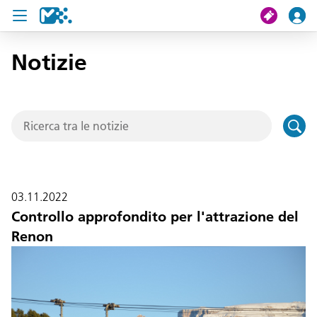
Notizie
Cerca
Il mio viaggio
Ticket
Pass U19
03.11.2022
Notizie
Controllo approfondito per l'attrazione del
Renon
Progetti
Assistenza e contatto