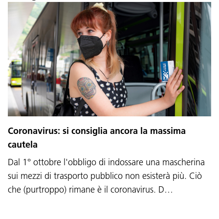
Lingua:
DEU
ITA
LAD
ENG
Coronavirus: si consiglia ancora la massima
cautela
Service Desk:
+39 0471 220880
Dal 1° ottobre l'obbligo di indossare una mascherina
Impressum
Privacy e cookie policy
Termini e condizioni d'uso
Reclami
Jobs
sui mezzi di trasporto pubblico non esisterà più. Ciò
che (purtroppo) rimane è il coronavirus. D…