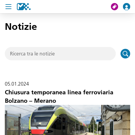
Notizie
Cerca
Il mio viaggio
Ticket
Pass U19
05.01.2024
Notizie
Chiusura temporanea linea ferroviaria
Bolzano – Merano
Progetti
Assistenza e contatto