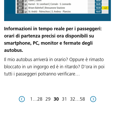
Informazioni in tempo reale per i passeggeri:
Lingua:
orari di partenza precisi ora disponibili su
DEU
ITA
LAD
ENG
smartphone, PC, monitor e fermate degli
autobus.
Service Desk:
+39 0471 220880
Il mio autobus arriverà in orario? Oppure è rimasto
Impressum
Privacy e cookie policy
Termini e condizioni d'uso
Reclami
Jobs
bloccato in un ingorgo ed è in ritardo? D'ora in poi
tutti i passeggeri potranno verificare…
1
…
28
29
30
31
32
…
58