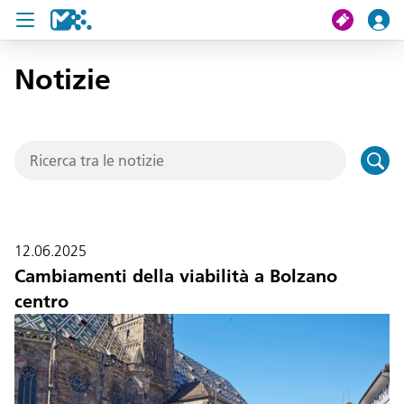
Notizie
Cerca
Il mio viaggio
Ticket
Pass U19
12.06.2025
Notizie
Cambiamenti della viabilità a Bolzano
centro
Progetti
Assistenza e contatto