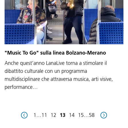
Lingua:
DEU
ITA
LAD
ENG
"Music To Go" sulla linea Bolzano-Merano
Anche quest’anno LanaLive torna a stimolare il
Service Desk:
+39 0471 220880
dibattito culturale con un programma
Impressum
Privacy e cookie policy
Termini e condizioni d'uso
Reclami
Jobs
multidisciplinare che attraversa musica, arti visive,
performance…
1
…
11
12
13
14
15
…
58