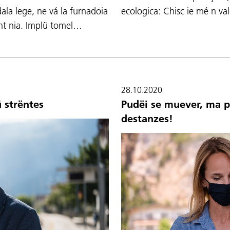
ecologica: Chisc ie mé n v
ala lege, ne vá la furnadoia
nt nia. Implü tomel…
28.10.2020
 strëntes
Pudëi se muever, ma p
destanzes!