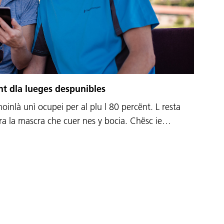
nt dla lueges despunibles
inlà unì ocupei per al plu l 80 percënt. L resta
ra la mascra che cuer nes y bocia. Chësc ie…