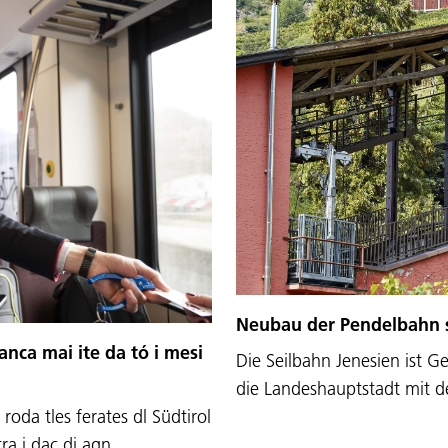
Neubau der Pendelbahn s
anca mai ite da tó i mesi
Die Seilbahn Jenesien ist G
die Landeshauptstadt mit 
 roda tles ferates dl Südtirol
tra i dac di agn…