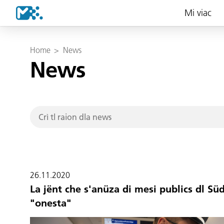
Mi viac
Home
>
News
News
26.11.2020
La jënt che s'anüza di mesi publics dl Süd
"onesta"