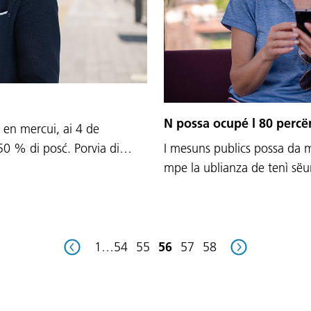
N possa ocupé l 80 percë
 en mercui, ai 4 de
I mesuns publics possa da mo
 50 % di posć. Porvia di…
mpe la ublianza de tenì sëu
1
…
54
55
56
57
58