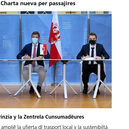
: Charta nueva per passajires
vinzia y la Zentrela Cunsumadëures
 amplië la ufierta dl trasport local y la sustenibiltà