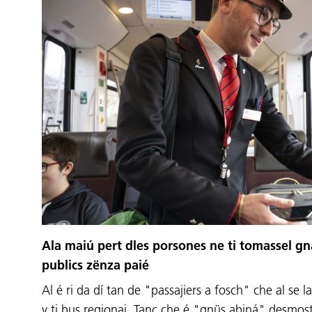
Ala maiú pert dles porsones ne ti tomassel gn
publics zënza paié
Al é ri da dí tan de "passajiers a fosch" che al se la
y ti bus regionai. Tanc che é "gnüs abiná" desmos