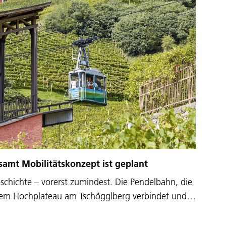
amt Mobilitätskonzept ist geplant
eschichte – vorerst zumindest. Die Pendelbahn, die
dem Hochplateau am Tschögglberg verbindet und…