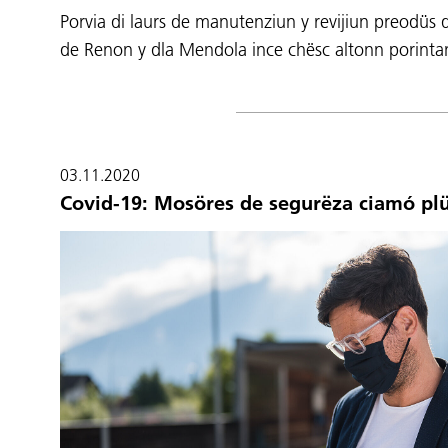
Porvia di laurs de manutenziun y revijiun preodüs d
de Renon y dla Mendola ince chësc altonn porinta
03.11.2020
Covid-19: Mosöres de segurëza ciamó plü