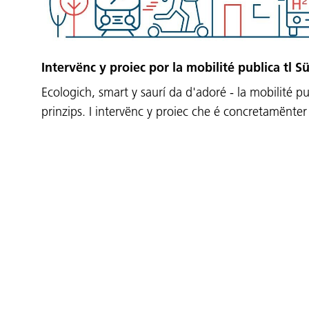
Intervënc y proiec por la mobilité publica tl Sü
Ecologich, smart y saurí da d'adoré - la mobilité pu
prinzips. I intervënc y proiec che é concretamënte