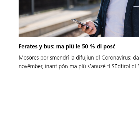
Ferates y bus: ma plü le 50 % di posć
Mosöres por smendrí la difujiun dl Coronavirus: da
novëmber, inant pón ma plü s’anuzé tl Südtirol dl