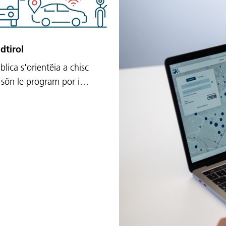
dtirol
blica s'orientëia a chisc
r sön le program por i…