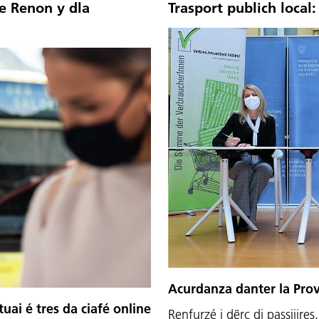
e Renon y dla
Trasport publich local
Acurdanza danter la Pro
atuai é tres da ciafé online
Renfurzé i dërc di passijires,