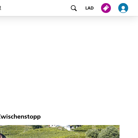
t
LAD
 Zwischenstopp