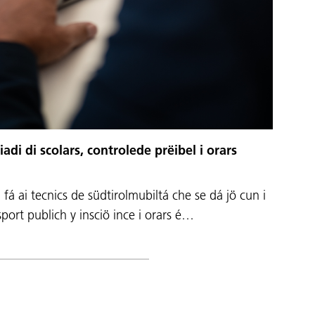
i di scolars, controlede prëibel i orars
 fá ai tecnics de südtirolmubiltá che se dá jö cun i
asport publich y insciö ince i orars é…