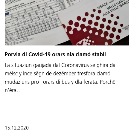
Porvia dl Covid-19 orars nia ciamó stabii
La situaziun gaujada dal Coronavirus se ghira da
mëisc y ince sëgn de dezëmber tresfora ciamó
mudaziuns pro i orars di bus y dla ferata. Porchël
n’éra…
15.12.2020