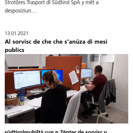
Strotöres Trasport dl Südtirol SpA y mët a
desposiziun…
13.01.2021
Al sorvisc de che che s'anüza di mesi
publics
südtirolmubiltà cun n Zënter de sorvisc y