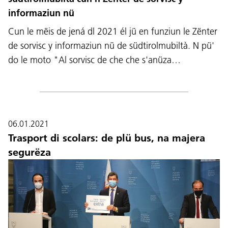
informaziun nü
Cun le mëis de jená dl 2021 él jü en funziun le Zënter
de sorvisc y informaziun nü de südtirolmubiltà. N pü'
do le moto "Al sorvisc de che che s'anüza…
06.01.2021
Trasport di scolars: de plü bus, na majera
segurëza