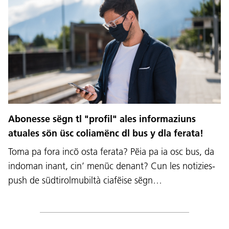
Abonesse sëgn tl "profil" ales informaziuns
atuales sön üsc coliamënc dl bus y dla ferata!
Toma pa fora incö osta ferata? Pëia pa ia osc bus, da
indoman inant, cin’ menüc denant? Cun les notizies-
push de südtirolmubiltà ciafëise sëgn…