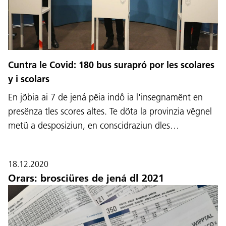
Cuntra le Covid: 180 bus surapró por les scolares
y i scolars
En jöbia ai 7 de jená pëia indô ia l'insegnamënt en
presënza tles scores altes. Te döta la provinzia vëgnel
metü a desposiziun, en conscidraziun dles…
18.12.2020
Orars: brosciüres de jená dl 2021