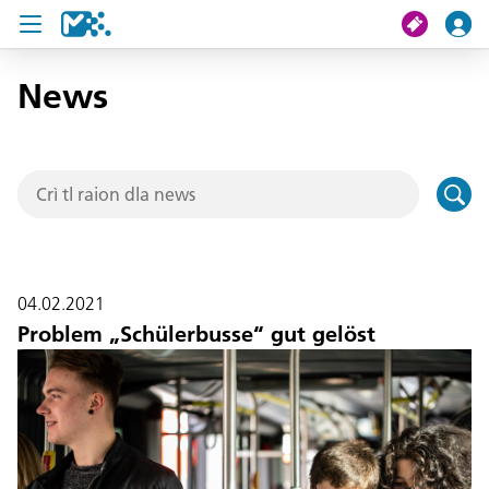
News
Crissa
Mi viac
Chertes de viac
U19 Pass
04.02.2021
News
Problem „Schülerbusse“ gut gelöst
Servisc y cuntat