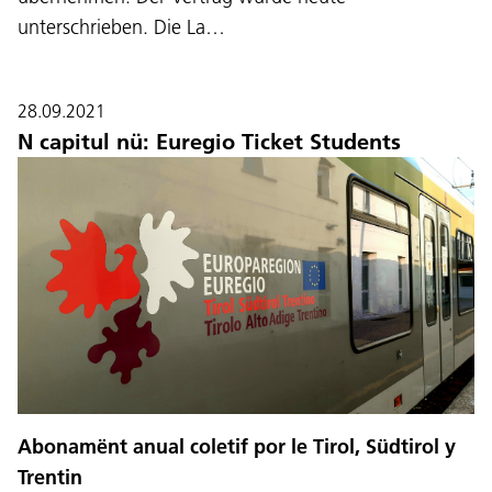
unterschrieben. Die La…
28.09.2021
N capitul nü: Euregio Ticket Students
Lingaz:
DEU
ITA
LAD
ENG
Abonamënt anual coletif por le Tirol, Südtirol y
Service Desk:
+39 0471 220880
Trentin
Impressum
Privacy e Cookie Policy