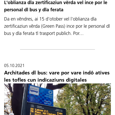
L'oblianza dla zertificaziun vërda vel ince por le
personal dl bus y dla ferata
Da en vëndres, ai 15 d'otober vel l'oblianza dla
zertificaziun vërda (Green Pass) ince por le personal dl
bus y dla ferata tl trasport publich. Por…
05.10.2021
Architades dl bus: vare por vare indô atives
les tofles cun indicaziuns digitales