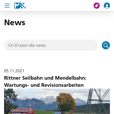
News
Crissa
Mi viac
Chertes de viac
U19 Pass
05.11.2021
News
Rittner Seilbahn und Mendelbahn:
Wartungs- und Revisionsarbeiten
Servisc y cuntat