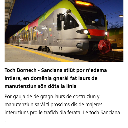
Toch Bornech - Sanciana stlüt por n'edema
intiera, en domënia gnarál fat laurs de
manutenziun sön döta la linia
Por gauja de de gragn laurs de costruziun y
manutenziun sarál ti proscims dis de majeres
interuziuns pro le trafich dla ferata. Le toch Sanciana
- …