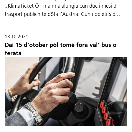
„KlimaTicket Ö“ n ann alalungia cun düc i mesi dl
trasport publich te döta l’Austria. Cun i obietifs dl…
13.10.2021
Dai 15 d'otober pól tomé fora val' bus o
ferata