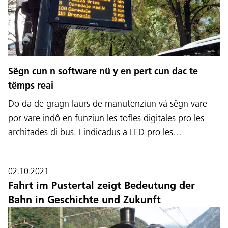
Sëgn cun n software nü y en pert cun dac te
tëmps reai
Do da de gragn laurs de manutenziun vá sëgn vare
por vare indô en funziun les tofles digitales pro les
architades di bus. I indicadus a LED pro les…
02.10.2021
Fahrt im Pustertal zeigt Bedeutung der
Bahn in Geschichte und Zukunft