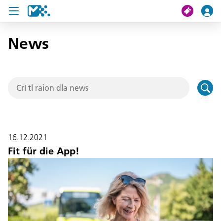
News
Crissa
Mi viac
Chertes de viac
U19 Pass
16.12.2021
News
Fit für die App!
Servisc y cuntat