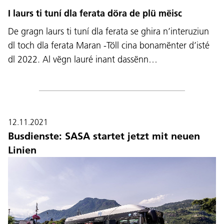
I laurs ti tuní dla ferata döra de plü mëisc
De gragn laurs ti tuní dla ferata se ghira n’interuziun
dl toch dla ferata Maran -Töll cina bonamënter d’isté
dl 2022. Al vëgn lauré inant dassënn…
12.11.2021
Busdienste: SASA startet jetzt mit neuen
Linien