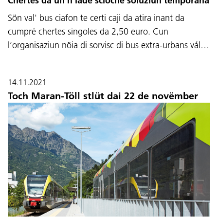
Chertes da un n iade sciöche soluziun temporana
Sön val' bus ciafon te certi caji da atira inant da
cumpré chertes singoles da 2,50 euro. Cun
l’organisaziun nöia di sorvisc di bus extra-urbans vál…
14.11.2021
Toch Maran-Töll stlüt dai 22 de novëmber