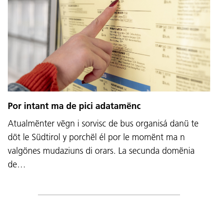
Por intant ma de pici adatamënc
Atualmënter vëgn i sorvisc de bus organisá danü te
döt le Südtirol y porchël él por le momënt ma n
valgönes mudaziuns di orars. La secunda domënia
de…