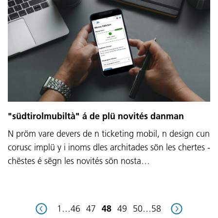
Lingaz:
DEU
ITA
LAD
ENG
Service Desk:
+39 0471 220880
"südtirolmubiltà" á de plü novités danman
Impressum
Privacy e Cookie Policy
N pröm vare devers de n ticketing mobil, n design cun
Cundizions de nuzeda
Reclamaziuns
Jobs
corusc implü y i inoms dles architades sön les chertes -
chëstes é sëgn les novités sön nosta…
1
…
46
47
48
49
50
…
58