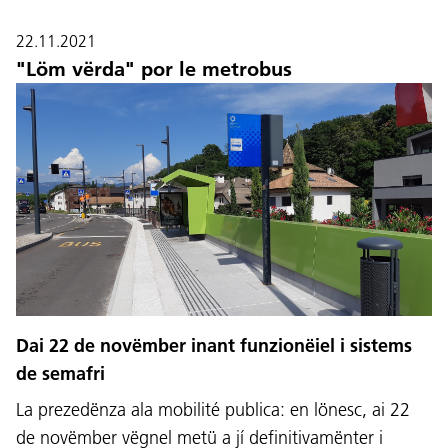
22.11.2021
"Löm vërda" por le metrobus
Dai 22 de novëmber inant funzionëiel i sistems
de semafri
La prezedënza ala mobilité publica: en lönesc, ai 22
de novëmber vëgnel metü a jí definitivamënter i