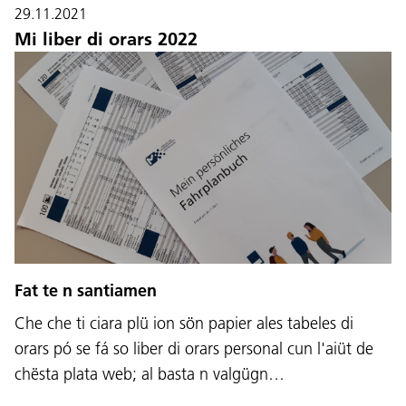
29.11.2021
Mi liber di orars 2022
Fat te n santiamen
Che che ti ciara plü ion sön papier ales tabeles di
orars pó se fá so liber di orars personal cun l'aiüt de
chësta plata web; al basta n valgügn…